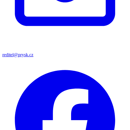
reditel@prysk.cz