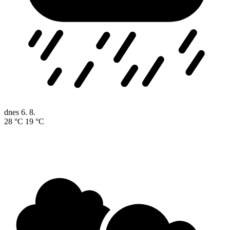
dnes
6. 8.
28 °C
19 °C