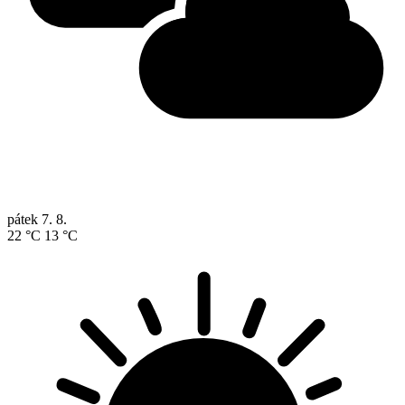
pátek
7. 8.
22 °C
13 °C