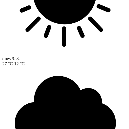
dnes
9. 8.
27 °C
12 °C