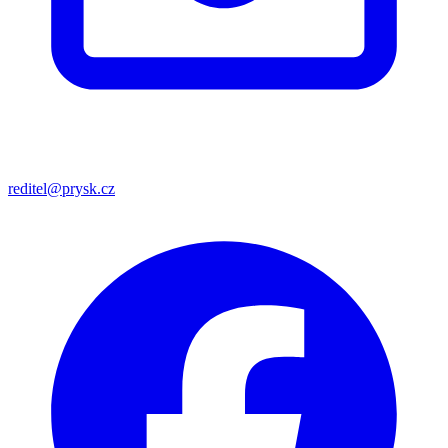
reditel@prysk.cz