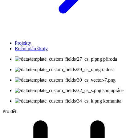
Projekty
Roční plán školy
příroda
radost
spolupráce
komunita
Pro děti