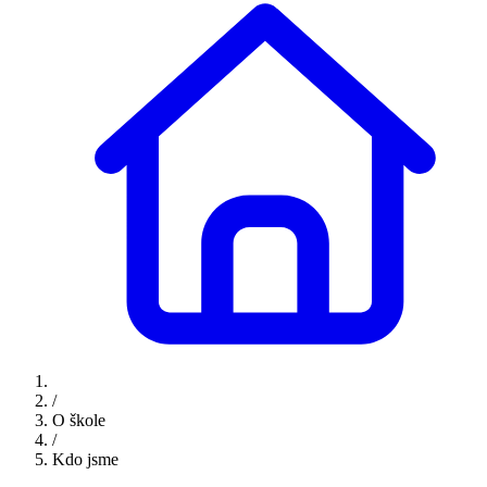
/
O škole
/
Kdo jsme