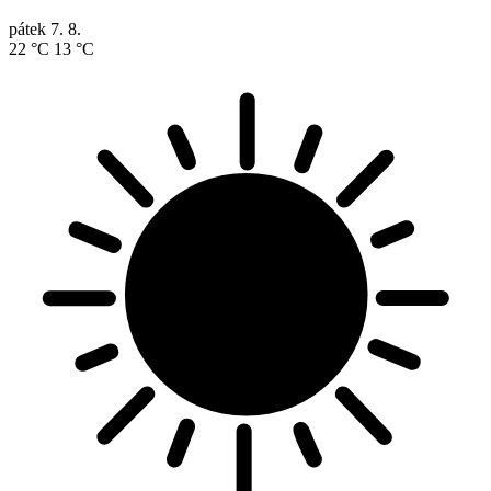
pátek
7. 8.
22 °C
13 °C