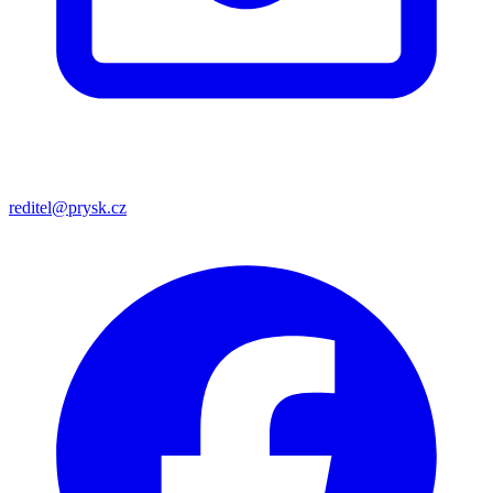
reditel@prysk.cz