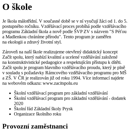
O škole
Je škola málotřídní. V současné době se v ní vyučují žáci od 1. do 5.
postupného ročníku. Vzdělávací proces probíhá podle vzdělávacího
programu Základní škola a nově podle ŠVP ZV s názvem "S Péťou
a Madlenkou chráníme přírodu". Tento program je zaměřen
na ekologii a zdravý životní styl.
Zároveň na naší škole realizujeme otevřený didaktický koncept
Začít spolu, který nabízí kvalitní a ucelené vzdělávání založené
na konstruktivistické pedagogice a respektujícím přístupu k dítěti.
Začít spolu je program hlavního vzdělávacího proudu, který je plně
v souladu s požadavky Rámcového vzdělávacího programu pro MŠ
a ZŠ. V ČR je realizován již od roku 1994. Více informací najdete
na webovém odkazu: www.zacitspolu.eu
Školní vzdělávací program pro základní vzdělávání
Školní vzdělávací program pro základní vzdělávání - dodatek
2020
Školní řád Základní školy Prysk
Organizace školního roku
Provozní zaměstnanci