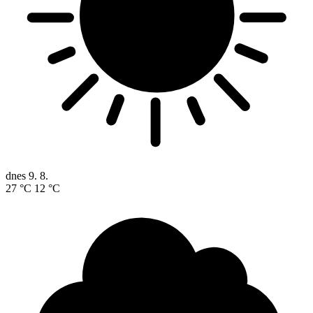
dnes
9. 8.
27 °C
12 °C