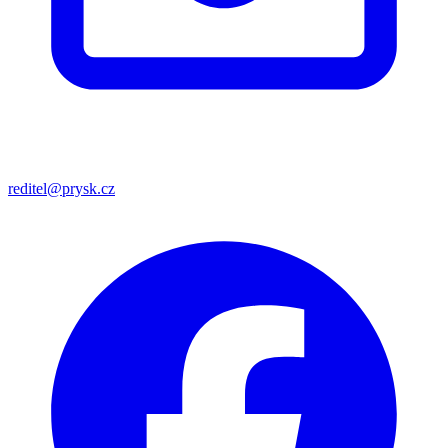
reditel@prysk.cz