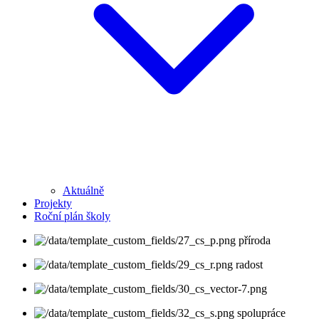
Aktuálně
Projekty
Roční plán školy
příroda
radost
spolupráce