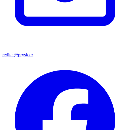
reditel@prysk.cz