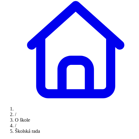
/
O škole
/
Školská rada